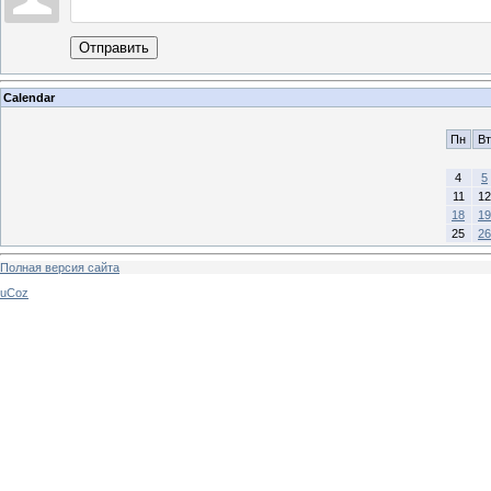
Отправить
Calendar
Пн
Вт
4
5
11
12
18
19
25
26
Полная версия сайта
uCoz