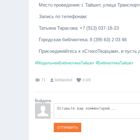
Место проведения: г. Тайшет, улица Транспортн
Запись по телефонам:
Татьяна Тарасова: +7 (913) 037-18-23
Городская библиотека: 8 (395 63) 2 03 48
Присоединяйтесь к «СтихоТворцам», и пусть до
#МодельнаяБиблиотекаТайшет
#БиблиотекаТайшет
71
bibltaishet
0.0
/
0
Войдите:
ОТПРАВИТЬ