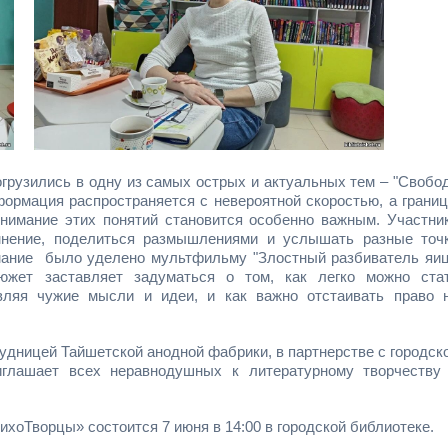
рузились в одну из самых острых и актуальных тем – "Свобо
нформация распространяется с невероятной скоростью, а грани
онимание этих понятий становится особенно важным. Участни
мнение, поделиться размышлениями и услышать разные точ
имание было уделено мультфильму "Злостный разбиватель яиц
жет заставляет задуматься о том, как легко можно ста
авляя чужие мысли и идеи, и как важно отстаивать право 
удницей Тайшетской анодной фабрики, в партнерстве с городск
иглашает всех неравнодушных к литературному творчеству
оТворцы» состоится 7 июня в 14:00 в городской библиотеке.