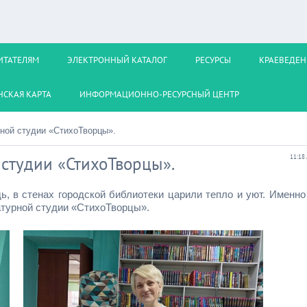
ИТАТЕЛЯМ
ЭЛЕКТРОННЫЙ КАТАЛОГ
РЕСУРСЫ
КРАЕВЕДЕН
СКАЯ КАРТА
ИНФОРМАЦИОННО-РЕСУРСНЫЙ ЦЕНТР
рной студии «СтихоТворцы».
 студии «СтихоТворцы».
11:18
, в стенах городской библиотеки царили тепло и уют. Именно
атурной студии «СтихоТворцы».