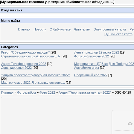
[
Муниципальное казенное учреждение «Библиотечное объединен...
]
Вход на сайт
Меню сайта
Главная
Новости
О библиотеке
Читателям
Электронный каталог
Ре
Пушкинская карта
Categories
Квест "Объединяющая народы"
[20]
Лента триколор 12 июня 2022
[19]
Стратегическая сессия/Творогова Е.А.
[28]
Фото Библионочь 2022
[20]
Акция Телефон доверия 2022
[10]
Мероприятия ЦГДБ ко Дню Победы 20
День здоровья 2022
[20]
Армейские игры
[12]
Защита проектов "Культурная мозаика 2022"
Спортивный час 2022
[7]
[20]
Мастер-класс 2022 Я открытку сотворю...
[28]
Главная
»
Фотоальбом
»
Фото 2022
»
Акция "Георгиевская лента - 2022"
» DSCN0429
В ре