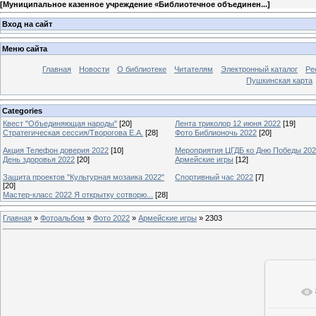
[
Муниципальное казенное учреждение «Библиотечное объединен...
]
Вход на сайт
Меню сайта
Главная
Новости
О библиотеке
Читателям
Электронный каталог
Ре
Пушкинская карта
Categories
Квест "Объединяющая народы"
[20]
Лента триколор 12 июня 2022
[19]
Стратегическая сессия/Творогова Е.А.
[28]
Фото Библионочь 2022
[20]
Акция Телефон доверия 2022
[10]
Мероприятия ЦГДБ ко Дню Победы 20
День здоровья 2022
[20]
Армейские игры
[12]
Защита проектов "Культурная мозаика 2022"
Спортивный час 2022
[7]
[20]
Мастер-класс 2022 Я открытку сотворю...
[28]
Главная
»
Фотоальбом
»
Фото 2022
»
Армейские игры
» 2303
В ре