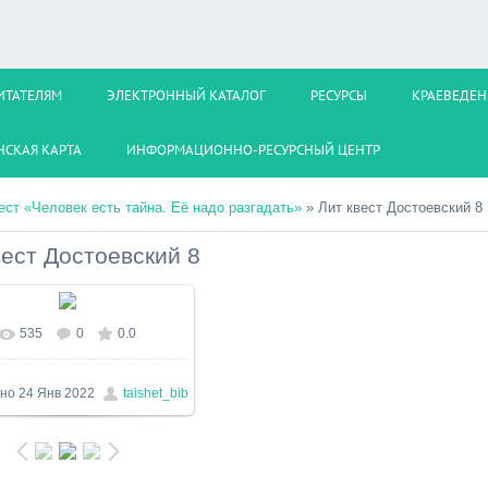
ИТАТЕЛЯМ
ЭЛЕКТРОННЫЙ КАТАЛОГ
РЕСУРСЫ
КРАЕВЕДЕН
СКАЯ КАРТА
ИНФОРМАЦИОННО-РЕСУРСНЫЙ ЦЕНТР
ест «Человек есть тайна. Её надо разгадать»
» Лит квест Достоевский 8
вест Достоевский 8
535
0
0.0
реальном размере
1024x768
/
218.0Kb
но
24 Янв 2022
taishet_bib