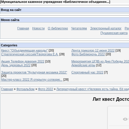
[
Муниципальное казенное учреждение «Библиотечное объединен...
]
Вход на сайт
Меню сайта
Главная
Новости
О библиотеке
Читателям
Электронный каталог
Ре
Пушкинская карта
Categories
Квест "Объединяющая народы"
[20]
Лента триколор 12 июня 2022
[19]
Стратегическая сессия/Творогова Е.А.
[28]
Фото Библионочь 2022
[20]
Акция Телефон доверия 2022
[10]
Мероприятия ЦГДБ ко Дню Победы 20
День здоровья 2022
[20]
Армейские игры
[12]
Защита проектов "Культурная мозаика 2022"
Спортивный час 2022
[7]
[20]
Мастер-класс 2022 Я открытку сотворю...
[28]
Главная
»
Фотоальбом
»
Фото 2022
»
Литературный квест «Человек есть тайна. Её на
Лит квест Дос
В ре