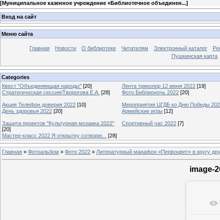
[
Муниципальное казенное учреждение «Библиотечное объединен...
]
Вход на сайт
Меню сайта
Главная
Новости
О библиотеке
Читателям
Электронный каталог
Ре
Пушкинская карта
Categories
Квест "Объединяющая народы"
[20]
Лента триколор 12 июня 2022
[19]
Стратегическая сессия/Творогова Е.А.
[28]
Фото Библионочь 2022
[20]
Акция Телефон доверия 2022
[10]
Мероприятия ЦГДБ ко Дню Победы 20
День здоровья 2022
[20]
Армейские игры
[12]
Защита проектов "Культурная мозаика 2022"
Спортивный час 2022
[7]
[20]
Мастер-класс 2022 Я открытку сотворю...
[28]
Главная
»
Фотоальбом
»
Фото 2022
»
Литературный марафон «Первоцвет» в кругу др
image-2
В ре